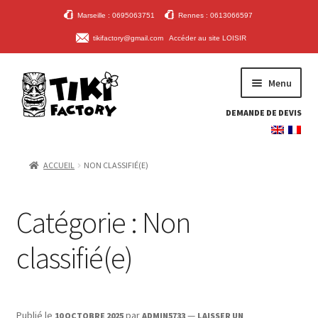
Marseille : 0695063751
Rennes : 0613066597
tikifactory@gmail.com
Accéder au site LOISIR
ALLER
ALLER
Menu
À
AU
LA
CONTENU
DEMANDE DE DEVIS
NAVIGATION
ACCUEIL
ACCUEIL
NON CLASSIFIÉ(E)
PLANCHES & PLATEFORMES
MANNEQUINS & BOUÉES
Catégorie :
Non
ACCESSOIRES
classifié(e)
CONTACT
MON COMPTE
Publié le
par
—
10 OCTOBRE 2025
ADMIN5733
LAISSER UN