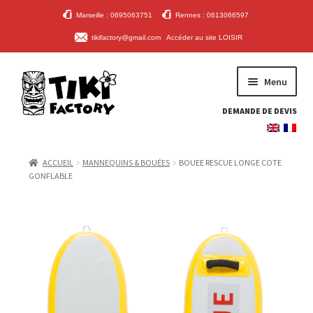
Marseille : 0695063751
Rennes : 0613066597
tikifactory@gmail.com
Accéder au site LOISIR
ALLER
ALLER
Menu
À
AU
LA
CONTENU
DEMANDE DE DEVIS
NAVIGATION
ACCUEIL
ACCUEIL
MANNEQUINS & BOUÉES
BOUEE RESCUE LONGE COTE
PLANCHES & PLATEFORMES
GONFLABLE
MANNEQUINS & BOUÉES
ACCESSOIRES
CONTACT
MON COMPTE